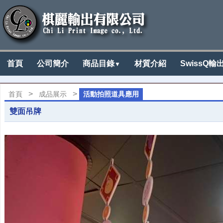
首頁
公司簡介
商品目錄
材質介紹
SwissQ輸
▼
>
>
首頁
成品展示
活動拍照道具應用
雙面吊牌