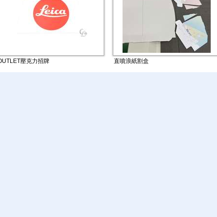
OUTLET壓克力招牌
直噴浪紙割盒
禮盒包裝直噴
直噴白墨PVC