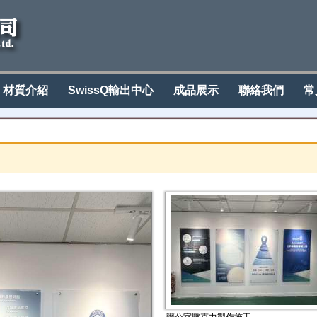
材質介紹
SwissQ輸出中心
成品展示
聯絡我們
常