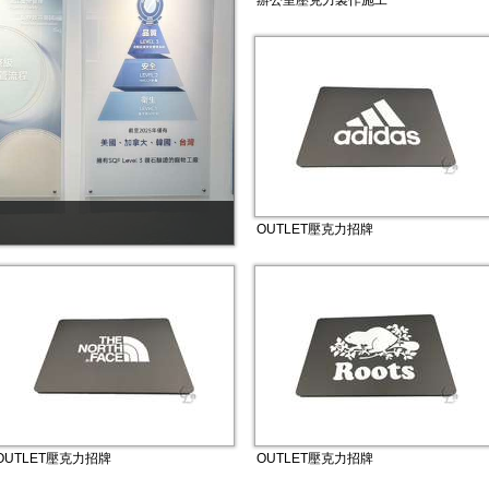
辦公室壓克力製作施工
OUTLET壓克力招牌
OUTLET壓克力招牌
OUTLET壓克力招牌