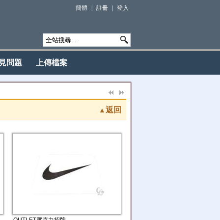
簡體
|
註冊
|
登入
見問題
上傳檔案
返回
▲