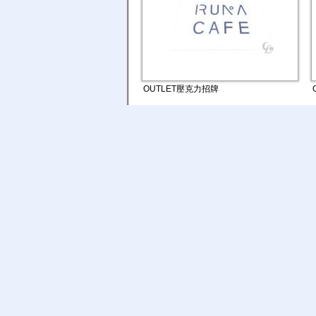
OUTLET壓克力招牌
鋁袋直噴