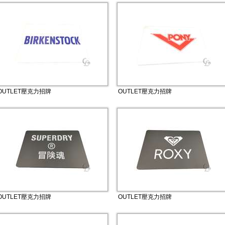
OUTLET壓克力招牌
OUTLET壓克力招牌
OUTLET壓克力招牌
OUTLET壓克力招牌