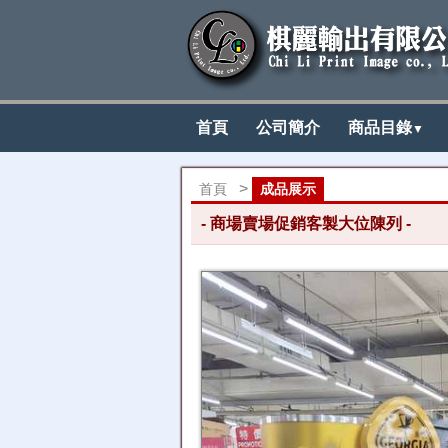
首頁
公司簡介
商品目錄
▼
>
首頁
成品展示
喬亞 大位02
- 商場賣場促銷客製大位陳列 -