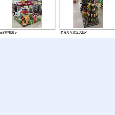
品客賣場展示
傑克丹尼聖誕大位-1
Asahi Super Dry大...
樂高展示架