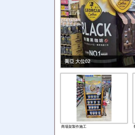
喬亞 大位02
商場架製作施工