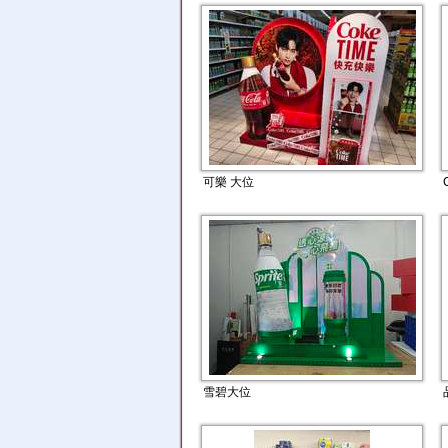
可樂 大位
雪碧大位