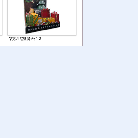
傑克丹尼聖誕大位-3
優鮮沛賣場大位