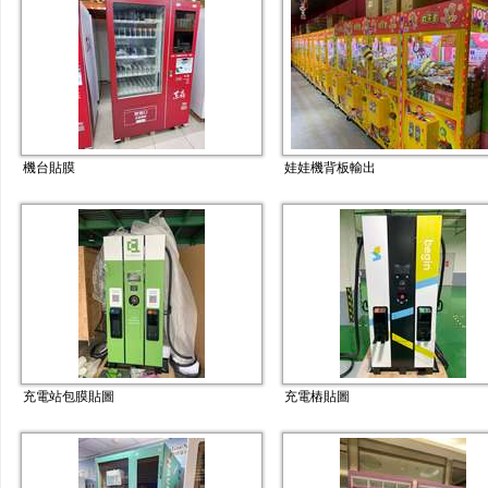
機台貼膜
娃娃機背板輸出
充電站包膜貼圖
充電樁貼圖