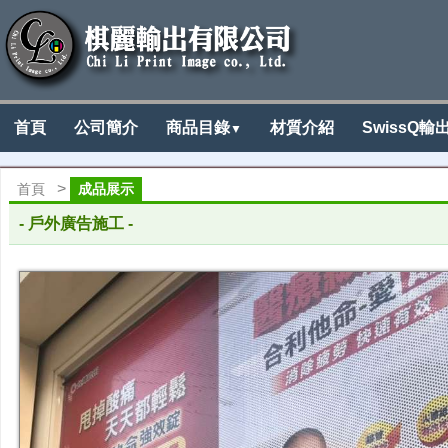
首頁
公司簡介
商品目錄
材質介紹
SwissQ輸
▼
>
首頁
成品展示
店家玻璃貼海報-洞洞貼
- 戶外廣告施工 -