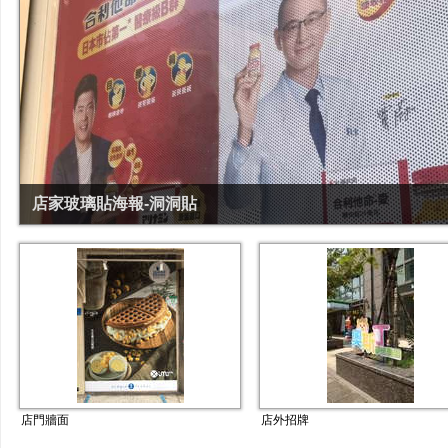
店家玻璃貼海報-洞洞貼
店門牆面
店外招牌