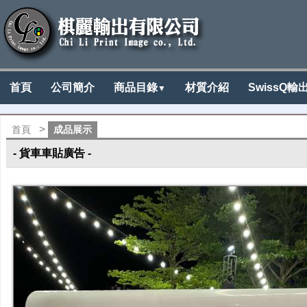
首頁
公司簡介
商品目錄
材質介紹
SwissQ輸
▼
>
首頁
成品展示
pvc
- 貨車車貼廣告 -